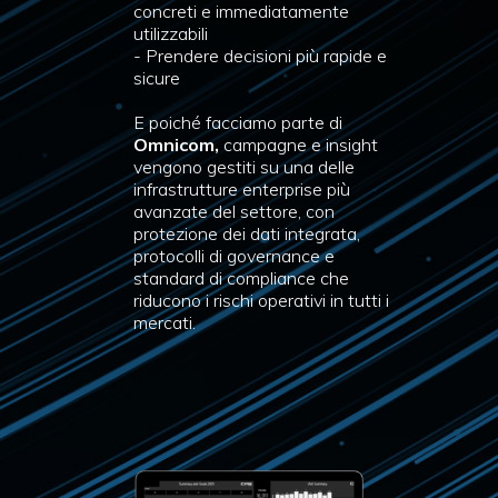
concreti e immediatamente
utilizzabili
- Prendere decisioni più rapide e
sicure
E poiché facciamo parte di
Omnicom,
campagne e insight
vengono gestiti su una delle
infrastrutture enterprise più
avanzate del settore, con
protezione dei dati integrata,
protocolli di governance e
standard di compliance che
riducono i rischi operativi in tutti i
mercati.