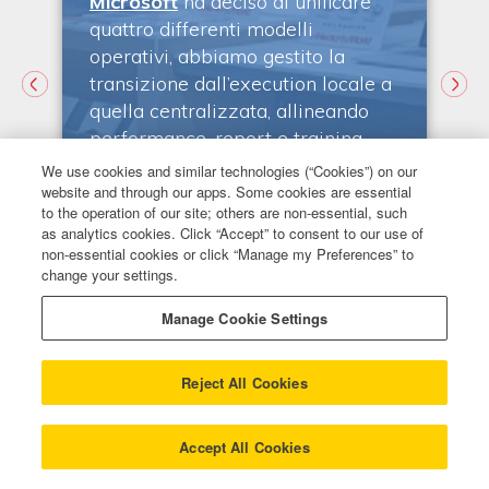
Microsoft
ha deciso di unificare
m
quattro differenti modelli
operativi, abbiamo gestito la
transizione dall’execution locale a
v
quella centralizzata, allineando
a
performance, report e training
i
a
attraverso un unico punto di
We use cookies and similar technologies (“Cookies”) on our
contatto e strumenti condivisi, per
website and through our apps. Some cookies are essential
to the operation of our site; others are non-essential, such
offrire un servizio più coerente ed
as analytics cookies. Click “Accept” to consent to our use of
o
efficiente in tutte le aree.
non-essential cookies or click “Manage my Preferences” to
change your settings.
Manage Cookie Settings
SCOPRI DI PIÙ SUI SERVIZI DI ACTIVE
Reject All Cookies
SELLING
Accept All Cookies