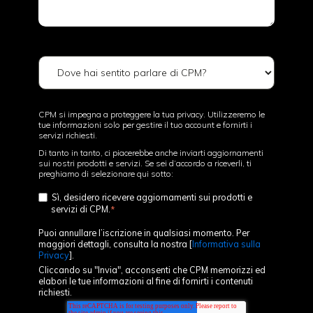
Dove hai sentito parlare di CPM?
CPM si impegna a proteggere la tua privacy. Utilizzeremo le
tue informazioni solo per gestire il tuo account e fornirti i
servizi richiesti.
Di tanto in tanto, ci piacerebbe anche inviarti aggiornamenti
sui nostri prodotti e servizi. Se sei d’accordo a riceverli, ti
preghiamo di selezionare qui sotto:
Sì, desidero ricevere aggiornamenti sui prodotti e
servizi di CPM.
*
Puoi annullare l’iscrizione in qualsiasi momento. Per
maggiori dettagli, consulta la nostra [
Informativa sulla
Privacy
].
Cliccando su "Invia", acconsenti che CPM memorizzi ed
elabori le tue informazioni al fine di fornirti i contenuti
richiesti.