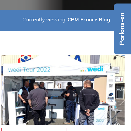
Parlons-en
Currently viewing:
CPM France Blog