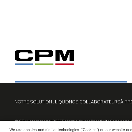
NOTRE SOLUTION : LIQUID
NOS COLLABORATEURS
À PR
© CPM International 2026
Politique de confidentialité
Conditions d'
Trust Centre
We use cookies and similar technologies (“Cookies”) on our website an