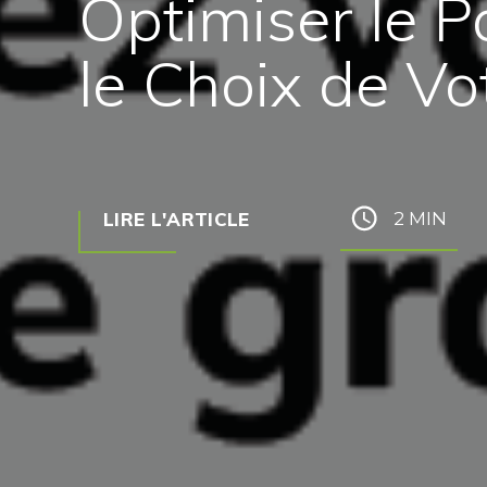
Optimiser le P
le Choix de V
LIRE L'ARTICLE
2 MIN