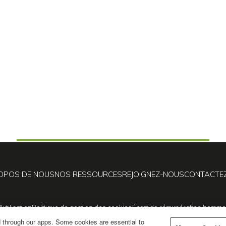
OPOS DE NOUS
NOS RESSOURCES
REJOIGNEZ-NOUS
CONTACTE
utilisation
Politique de gestion des cookies
Écart de rémunération homme
d through our apps. Some cookies are essential to