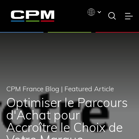
CPM France Blog |
Featured Article
Optimiser le Parcours
d'Achat pour
Accroître le Choix de