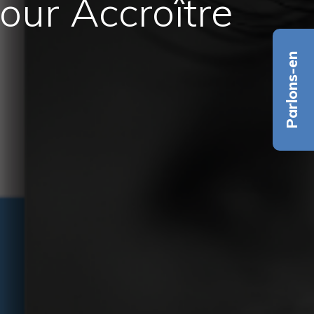
our Accroître
Parlons-en