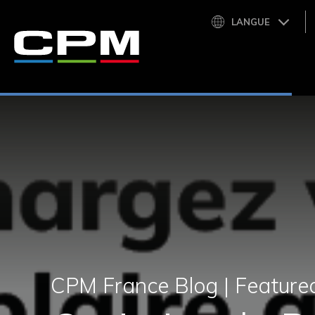
LANGUE
CPM France Blog |
Featured