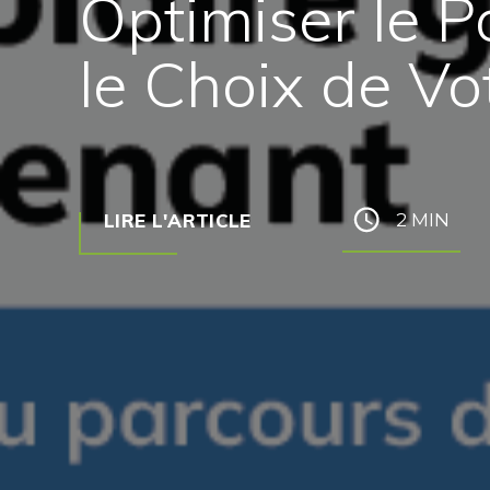
Optimiser le P
le Choix de V
LIRE L'ARTICLE
2 MIN