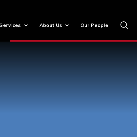
Services
About Us
Our People