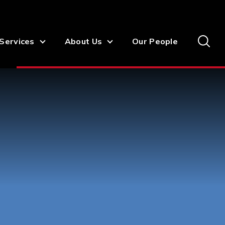
Services
About Us
Our People