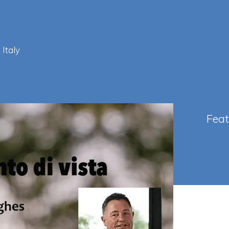
Italy
Fea