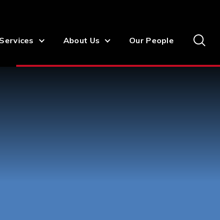
Services
About Us
Our People