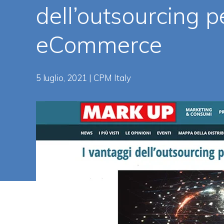
dell’outsourcing p
eCommerce
5 luglio, 2021 | CPM Italy