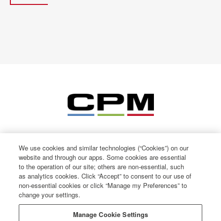
We use cookies and similar technologies (“Cookies”) on our
website and through our apps. Some cookies are essential
to the operation of our site; others are non-essential, such
as analytics cookies. Click “Accept” to consent to our use of
non-essential cookies or click “Manage my Preferences” to
© CPM International 2026
change your settings.
Politique de confidentialité
Conditions d'utilisation
Manage Cookie Settings