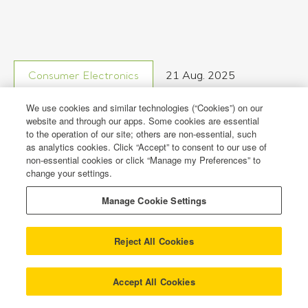
21 Aug. 2025
Consumer Electronics
We use cookies and similar technologies (“Cookies”) on our
Außergewöhnliche
website and through our apps. Some cookies are essential
to the operation of our site; others are non-essential, such
as analytics cookies. Click “Accept” to consent to our use of
Einkaufserlebnisse in der
non-essential cookies or click “Manage my Preferences” to
change your settings.
Unterhaltungselektronik
Manage Cookie Settings
READ ARTICLE
4 MINUTE READ
Reject All Cookies
Accept All Cookies